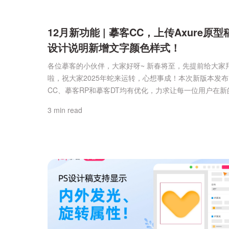
12月新功能 | 摹客CC，上传Axure原型
设计说明新增文字颜色样式！
各位摹客的小伙伴，大家好呀~ 新春将至，先提前给大家
啦，祝大家2025年蛇来运转，心想事成！本次新版本发
CC、摹客RP和摹客DT均有优化，力求让每一位用户在新
里，设计更高效、协作更丝滑。话不多说，赶紧来看看本
3 min read
能内容吧~摹客CC（协作设计平台）本次重点更新：1、
增】Axure原型稿上传到CC，在定稿模式下的设计说明
样式颜色区分。以前Axure原型稿上传到CC，设计...