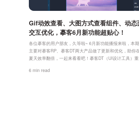
Gif动效查看、大图方式查看组件、动态
交互优化，摹客6月新功能超贴心！
各位摹客的用户朋友，久等啦~ 6月新功能播报来啦，本
主要对摹客RP、摹客DT两大产品做了更新和优化，助你
夏天效率翻倍，一起来看看吧！摹客DT（UI设计工具）
新：1、【新增】编辑器内Gif图查看方式之前在摹客DT中
6 min read
Gif格式的图片，只会显示为一张静态图，无法查看动画
现在，上传的Gif图左下角会显示一个播放按钮，点击即
看动图效果，方便设计师更加直观地审视动效细节。...