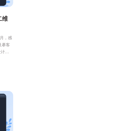
二维
个月，感
及摹客
设计和
计工具）
生成二
享功
码，