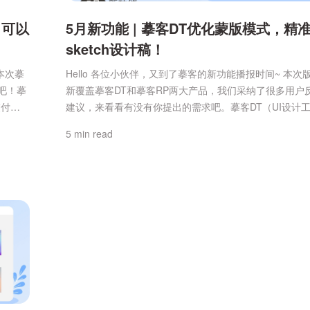
，可以
5月新功能 | 摹客DT优化蒙版模式，精
sketch设计稿！
本次摹
Hello 各位小伙伴，又到了摹客的新功能播报时间~ 本次
吧！摹
新覆盖摹客DT和摹客RP两大产品，我们采纳了很多用户
交付协
建议，来看看有没有你提出的需求吧。摹客DT（UI设计
多项更新
次重点更新：1、修复了蒙版图层边框展示效果不正确问
5 min read
目时，
摹客DT中带有边框的蒙版，边框大小会被计算进蒙版区
你可以
致sketch设计稿上传到DT后，会有“边框不见了”的情况
...
在，DT优化了...