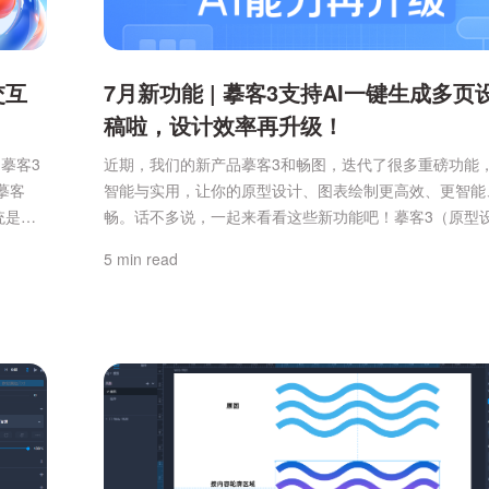
交互
7月新功能 | 摹客3支持AI一键生成多页
稿啦，设计效率再升级！
摹客3
近期，我们的新产品摹客3和畅图，迭代了很多重磅功能
摹客
智能与实用，让你的原型设计、图表绘制更高效、更智能
统是摹
畅。话不多说，一起来看看这些新功能吧！摹客3（原型设
开右上
设计工具）1、AI 妙设新增生成多页设计稿无需一页页生
5 min read
。设计系
在只要对AI描述清楚你的需求，AI就能一次性生成完整多
实时更
稿，包括：首页、详情页、登录页、产品页、个人中心等
...
提升原型设计效率！2、新增多选下拉选择组件多选下拉组.