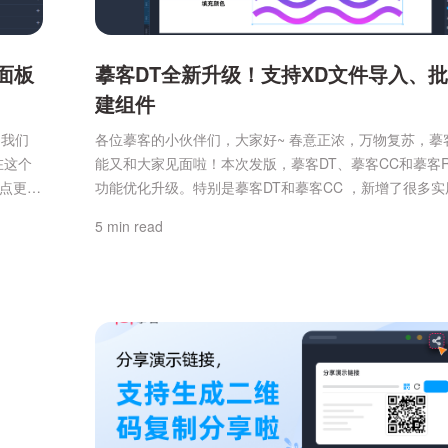
面板
摹客DT全新升级！支持XD文件导入、
建组件
期我们
各位摹客的小伙伴们，大家好~ 春意正浓，万物复苏，摹
在这个
能又和大家见面啦！本次发版，摹客DT、摹客CC和摹客
重点更
功能优化升级。特别是摹客DT和摹客CC ，新增了很多实
上传
能，诚意满满，相信一定会为你带来更流畅、更便捷、更
5 min read
效果。而
设计和协作体验，一起来看看吧~摹客DT（UI设计工具）
可直接查
点更新1、【新增】新增XD文件导入功能摹客DT现已支
XD文件，让设计师能够无缝对接 Adobe XD ...