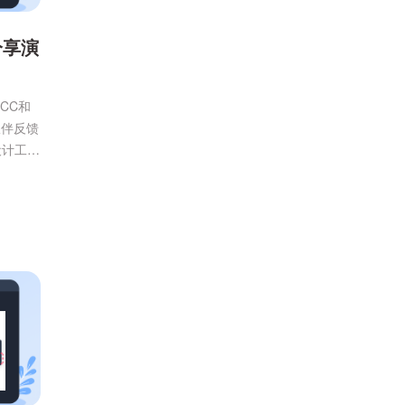
分享演
CC和
伙伴反馈
设计工
演示链
入口太
啦，一步
..