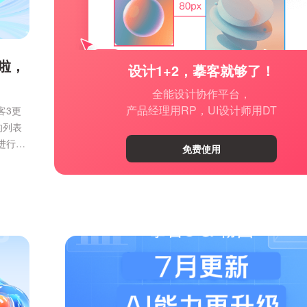
啦，
设计1+2，摹客就够了！
全能设计协作平台，
产品经理用RP，UI设计师用DT
客3更
的列表
进行了
免费使用
摹客
设计稿
只需上