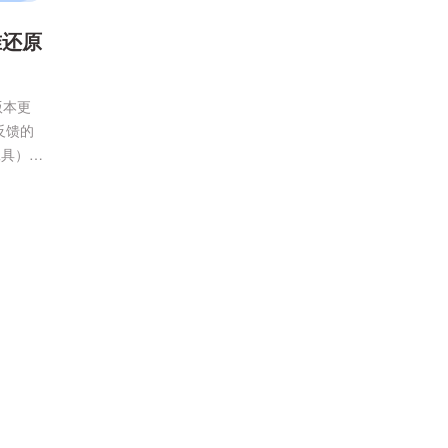
准还原
版本更
反馈的
工具）本
题之前
域内，导
出现。现