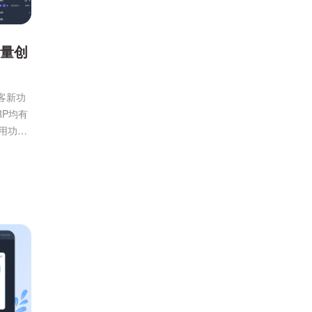
批量创
客新功
RP均有
用功
高效的
本次重
持导入