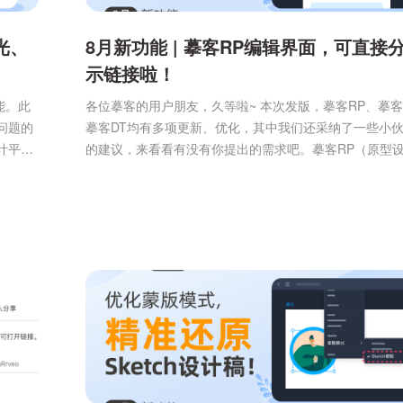
光、
8月新功能 | 摹客RP编辑界面，可直接
示链接啦！
能。此
各位摹客的用户朋友，久等啦~ 本次发版，摹客RP、摹客
问题的
摹客DT均有多项更新、优化，其中我们还采纳了一些小
计平
的建议，来看看有没有你提出的需求吧。摹客RP（原型
外发
具）本次重点更新：1、【新增】在RP编辑界面可以分享
，PS
接；之前有小伙伴反映一天要用几百次的分享演示功能，
师和开
深了。。现在，你可以直接在RP编辑界面分享演示链接
计交付
到位直接分享，让协作反馈更高效~2、【新增】项目首页可.