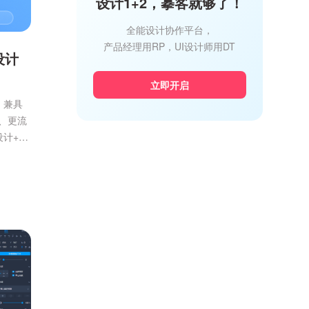
设计1+2，摹客就够了！
全能设计协作平台，
产品经理用RP，UI设计师用DT
设计
立即开启
，兼具
、更流
计+UI
成，现
页设计
，大幅
..