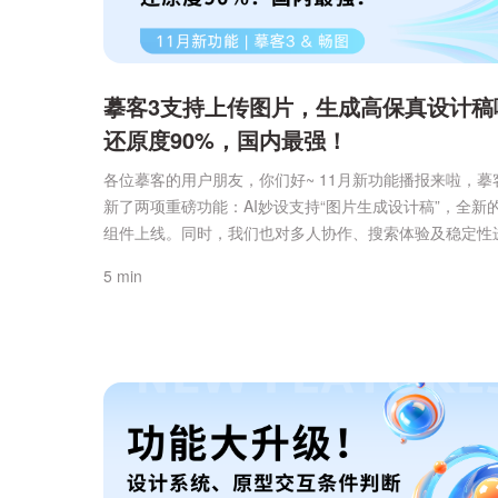
摹客3支持上传图片，生成高保真设计稿
还原度90%，国内最强！
各位摹客的用户朋友，你们好~ 11月新功能播报来啦，摹
新了两项重磅功能：AI妙设支持“图片生成设计稿”，全新
组件上线。同时，我们也对多人协作、搜索体验及稳定性
全面优化，让设计流程更加高效、丝滑，一起来看看吧~
5 min
3（原型设计+UI设计工具）1、AI 妙设新增通过图片生成
大家呼吁很久的“图片生成设计稿”功能已上线！只需上传
传一张参考图片，AI即可自动解析页面布局、配色与...