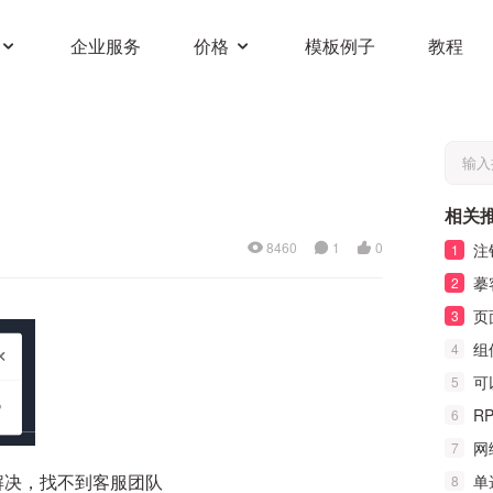
企业服务
价格
模板例子
教程
相关
8460
1
0
注
1
摹客
2
页
3
组
4
可
5
R
6
网
7
解决，找不到客服团队
单
8