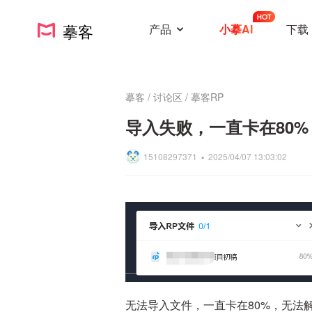
摹客
产品
小摹AI
下载
摹客
/
讨论区
/
摹客RP
导入失败，一直卡在80%
15108297371 ▪
2025/04/07 13:03:02
无法导入文件，一直卡在80%，无法