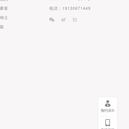
摹客
电话：19130671449
纳士
版
预约演示