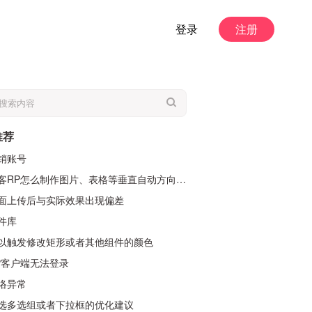
登录
注册
推荐
销账号
RP怎么制作图片、表格等垂直自动方向滚动，不是鼠标经过拖动鼠标
面上传后与实际效果出现偏差
件库
以触发修改矩形或者其他组件的颜色
P客户端无法登录
络异常
选多选组或者下拉框的优化建议